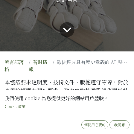
所有部落
智財情
歐洲達成具有歷史意義的 AI 規範協議
格
報
本協議要求透明度、技術文件、版權遵守等等，對於
高風險模型有額外要求。政府生物特徵監視僅限於特
定犯罪。並批評來自企業和隱私權團體，指法律對面
我們使用 cookie 為您提供更好的網站用戶體驗。
部識別過於寬鬆。預計法規將於明年初生效，可能成
Cookie 政策
為全球 AI 法規的標杆。
僅使用必要的
我同意
歐洲於上週五達成了歐洲聯盟人工智慧使用的具有里