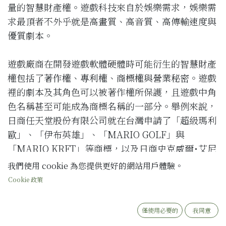
量的智慧財產權。遊戲科技來自於娛樂需求，娛樂需
求最頂者不外乎就是高畫質、高音質、高傳輸速度與
優質劇本。
遊戲廠商在開發遊戲軟體硬體時可能衍生的智慧財產
權包括了
著作權
、
專利權
、
商標權
與
營業秘密
。遊戲
裡的劇本及其角色可以被著作權所保護，且遊戲中角
色名稱甚至可能成為商標名稱的一部分。舉例來說，
日商任天堂股份有限公司就在台灣申請了「超級瑪利
歐」、「伊布英雄」、「MARIO GOLF」與
「MARIO KRFT」等商標，以及日商史克威爾･艾尼
克斯控股公司也在台灣申請了「史萊姆」的商標。再
我們使用 cookie 為您提供更好的網站用戶體驗。
者，主機硬體部分也通常會申請商標名稱，例如，日
Cookie 政策
商新力電腦娛樂股份有限公司就針對其主機名稱在台
灣申請了「PS」與「PS3」等商標。另外，遊戲名稱
僅使用必要的
我同意
則是廠商一定會去申請的商標，例如，赤燭股份有限