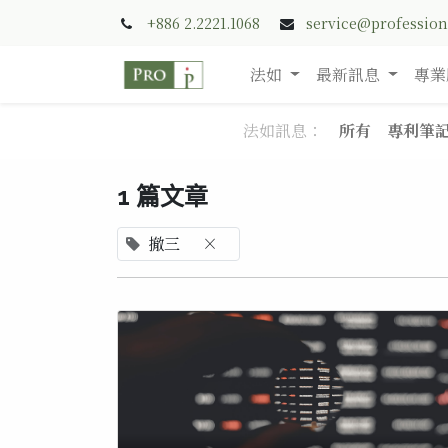
+886 2.2221.1068
service@professio
法如
最新訊息
專業
法如訊息：
所有
專利筆
1 篇文章
撤三
×