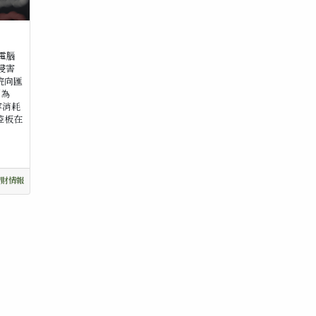
電腦
侵害
院向匯
利為
容消耗
控板在
智財情報