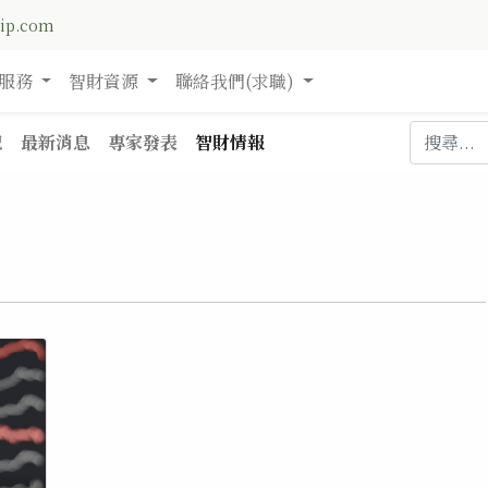
nip.com
服務
智財資源
聯絡我們(求職)
記
最新消息
專家發表
智財情報