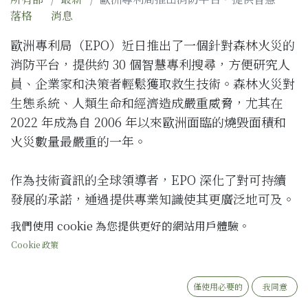
落格
消息
歐洲專利局（EPO）近日推出了一個針對森林火災的
消防平台，提供約 30 個智慧專利搜尋，方便研究人
員、企業家和決策者輕鬆獲取救生技術。森林火災對
生態系統、人類生命和經濟造成嚴重威脅，尤其在
2022 年成為自 2006 年以來歐洲面臨的燒毀面積和
火災數量最嚴重的一年。
作為技術資訊的全球領導者，EPO 深化了對可持續
發展的承諾，通過提供專業知識使其更廣泛地可及。
這個消防平台讓使用者能夠精確地搜尋與消防、火災
我們使用 cookie 為您提供更好的網站用戶體驗。
檢測和預防、滅火、防護裝備以及火災後恢復等救生
Cookie 政策
技術相關的專利資訊。該平台的搜尋查詢由 EPO 專
家與歐洲各國專利局的審查員和分析師共同開發。
僅使用必要的
我同意