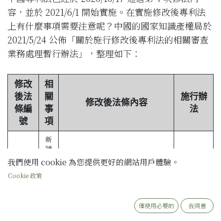
容，並於 2021/6/1 開始實施。在實施修改後專利法
上有什麼事項需要注意呢？中國的國家知識產權局於
2021/5/24 公佈「關於施行修改後專利法的相關審查
業務處理暫行辦法」，整理如下：
修改
相
後法
關
施行辦
修改後法條內容
條編
事
法
號
項
新
穎
A24.1
性
在
國家
出現
緊急狀態
或者
非常情況
申請形
我們使用 cookie 為您提供更好的網站用戶體驗。
(新增)
優
時，為
公共利益
目的
首次公開
的；
式：紙本
Cookie 政策
惠
期
申請人要求
發明、實用新型專
僅使用必要的
我同意
利優先權
的，應當在申請的時候提