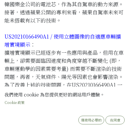
韓國樂金公司的電池芯，作為其自駕車的動力來源。
接著，透過蘋果公開的專利來看，蘋果自駕車未來可
能未搭載有以下的技術。
US20210166490A1 / 使用立體圖像的自適應車輛擴
增實境顯示
：
擴增實境顯示已經逐步有一些應用與產品，但用在車
輛上，卻需要面臨因速度和角度穿越不斷變化 (即，
車輛運動學的因素需要考量) 而需要不斷渲染的技術
問題，再者，天氣條件、陽光等因素也會影響渲染。
為了改善上述的技術問題，在US20210166490A1 一
案中，其係透過計算機設備先獲取由至少一個
傳感器
我們使用 cookie 為您提供更好的網站用戶體驗。
捕獲
的真實世界場景環境的傳感器數據，接著，至少
Cookie 政策
基於傳感器數據和針對環境預先生成的
3D 網格數據
來
渲染
環境的虛擬內容，之後，確定渲染的虛擬內容
僅使用必要的
我同意
將被投影到的環境區域的一種或多種顏色或照明信