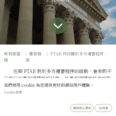
所有部落
專家發
PTAB 判決關於多方複審程序的啟動
格
表
近期
PTAB
對於
多方複審程序
的啟動，會參酌平
行進行的專利侵權訴訟狀態，係專利侵權訴訟直接影
響多方複審程序。在
Apple, Inc. v. Fintiv, Inc.
我們使用 cookie 為您提供更好的網站用戶體驗。
[1]
多方複審程序申請案，遭到
PTAB
駁回申請，其
Cookie 政策
中提到啟動多方複審程序的六個考量因素。茲簡述該
案如下
[2]
:
僅使用必要的
我同意