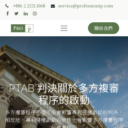
+886 2.2221.1068
service@professionip.com
聯絡我們
PTAB 判決關於多方複審
程序的啟動
多方複審程序不僅可能會影響專利侵權訴訟的判決，
相反地，專利侵權訴訟的狀態也會影響多方複審程序
的成案與否