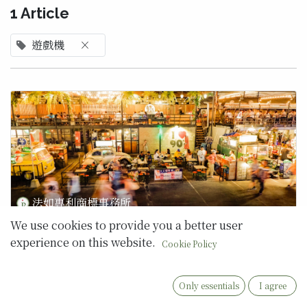
1 Article
遊戲機
×
法如專利商標事務所
We use cookies to provide you a better user
智權產業新訊 IPN-21003
experience on this website.
Cookie Policy
爭商標權！「上海老天祿」第二代文宣挨告侵權敗訴確定 「 上海老天
祿 」營業項目只有「糕餅糖果及其他食品之製消業務」和「罐頭、食
品、禮品之買賣業務」，無法認定商標先使用於 滷味商品 善意使用 僅
限於原使用的類別 除了商標申請時需要預先布局未來的類別外，公司
Only essentials
I agree
申請時的 登記營業項目 也是需要預先布局未來可能的營業項目 瘋