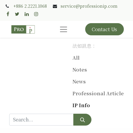
+886 2.2221.1068
service@professionip.com
Contact Us
法如訊息：
All
Notes
News
Professional Article
IP Info