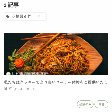
1 記事
商標織別性
×
法如專利商標事務所
私たちはクッキーでより良いユーザー体験をご提供いたし
乃哥不錄了
ます
クッキーポリシー
唐從聖事件後，「 輸不起 」就與徐乃麟聯想在一起，在網路上創造相
當高的聲量，徐乃麟順勢將「 輸不起 」三個字註冊為商標，除此之外
還將「 胃得勝 」、「 靈淨潔 」等藝人諧音名字，也一並登記註冊，
近日徐乃麟推出「 輸不起拌麵 」進軍副業市場。 這些詞彙在商標註冊
必須のみ
同意
上需要留意哪些地細節？ 首先，商標的主要功能在於 識別商品或服務